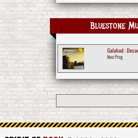
Bluestone Mus
Galahad : Deca
Neo Prog