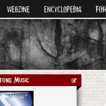
WEBZINE
ENCYCLOPEDIA
FO
tone Music