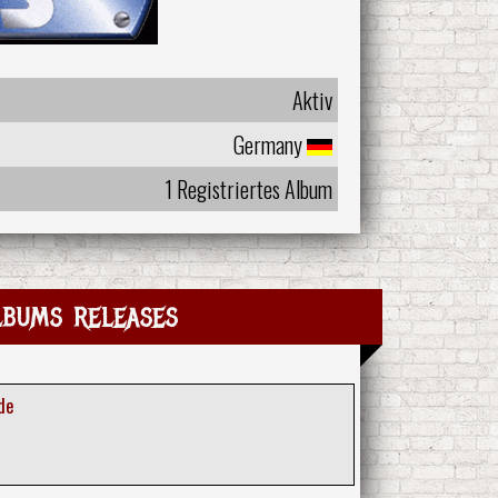
Aktiv
Germany
1 Registriertes Album
lbums releases
de