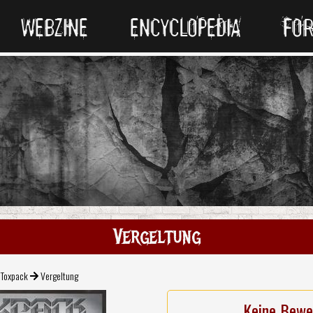
WEBZINE
ENCYCLOPEDIA
FO
Vergeltung
Toxpack
Vergeltung
Keine Bewe