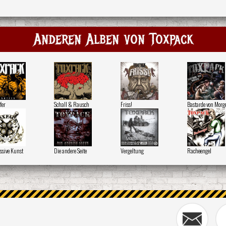
Anderen Alben von Toxpack
fer
Schall & Rausch
Friss!
Bastarde von Morg
ssive Kunst
Die andere Seite
Vergeltung
Racheengel