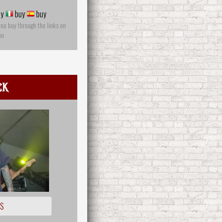
y
buy
buy
you buy through the links on
on
ck
OS