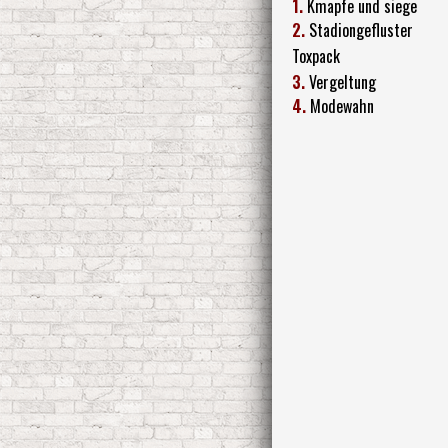
1.
Kmapfe und siege
2.
Stadiongefluster
Toxpack
3.
Vergeltung
4.
Modewahn