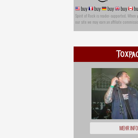
buy
buy
buy
buy
bu
Spirit of Rock is reader-supported. When 
our site we may earn an affiliate commissi
Toxpa
MEHR INF