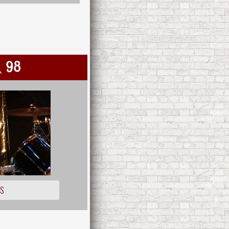
r 98
OS