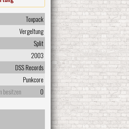
Toxpack
Vergeltung
Split
2003
DSS Records
Punkcore
m besitzen
0