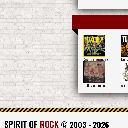
Zwanzig Tausend Volt
kämp
Cultus Interruptus
Aggre
SPIRIT OF
ROCK
© 2003 - 2026