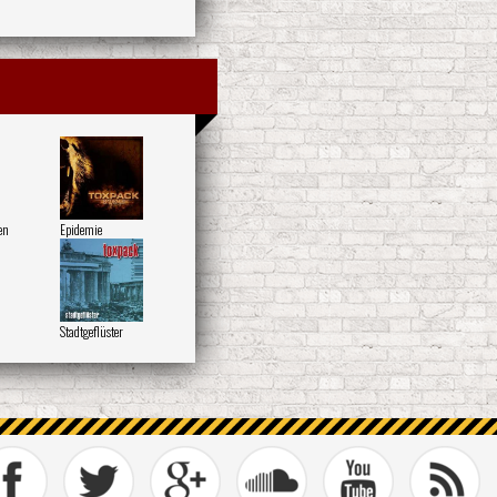
en
Epidemie
Stadtgeflüster