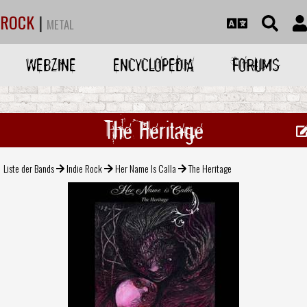
ROCK
|
METAL
WEBZINE
ENCYCLOPEDIA
FORUMS
The Heritage
Liste der Bands
Indie Rock
Her Name Is Calla
The Heritage