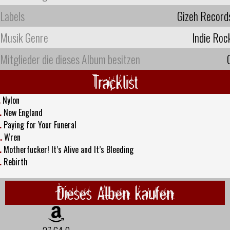
Labels
Gizeh Record
Musik Genre
Indie Roc
Mitglieder die dieses Album besitzen
Tracklist
.
Nylon
.
New England
.
Paying for Your Funeral
.
Wren
.
Motherfucker! It’s Alive and It’s Bleeding
.
Rebirth
Dieses Alben kaufen