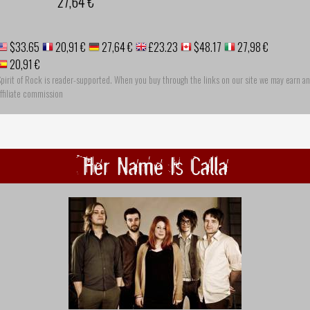
27,64 €
$33.65
20,91 €
27,64 €
£23.23
$48.17
27,98 €
20,91 €
pirit of Rock is reader-supported. When you buy through the links on our site we may earn an
ffiliate commission
Her Name Is Calla