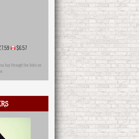
£7.59
$6.57
you buy through the links on
on
ers