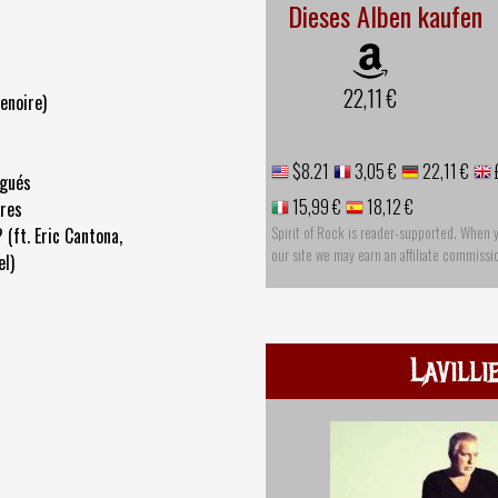
Dieses Alben kaufen
22,11 €
renoire)
$8.21
3,05 €
22,11 €
igués
15,99 €
18,12 €
ires
Spirit of Rock is reader-supported. When 
(ft. Eric Cantona,
our site we may earn an affiliate commissi
el)
Lavilli