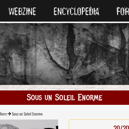
WEBZINE
ENCYCLOPEDIA
FO
Sous un Soleil Enorme
lliers
Sous un Soleil Enorme
20/2