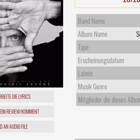
Band Name
Album Name
S
Type
Erscheinungsdatum
Labels
Musik Genre
BEITE DIE LYRICS
Mitglieder die dieses Albu
 EIN REVIEW/KOMMENT
 AN AUDIO FILE