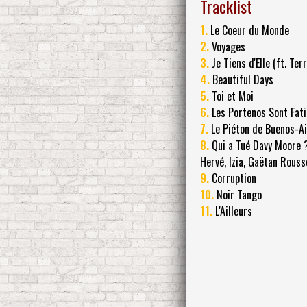
Tracklist
1.
Le Coeur du Monde
2.
Voyages
3.
Je Tiens d'Elle (ft. Ter
4.
Beautiful Days
5.
Toi et Moi
6.
Les Portenos Sont Fat
7.
Le Piéton de Buenos-A
8.
Qui a Tué Davy Moore ? 
Hervé, Izia, Gaëtan Rouss
9.
Corruption
10.
Noir Tango
11.
L'Ailleurs