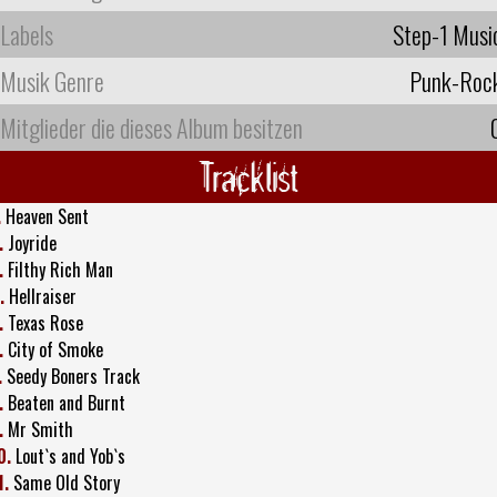
Labels
Step-1 Musi
Musik Genre
Punk-Roc
Mitglieder die dieses Album besitzen
Tracklist
.
Heaven Sent
.
Joyride
.
Filthy Rich Man
.
Hellraiser
.
Texas Rose
.
City of Smoke
.
Seedy Boners Track
.
Beaten and Burnt
.
Mr Smith
0.
Lout`s and Yob`s
1.
Same Old Story