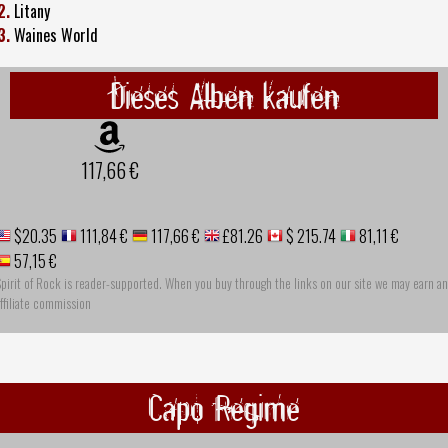
2.
Litany
3.
Waines World
Dieses Alben kaufen
117,66 €
$20.35
111,84 €
117,66 €
£81.26
$ 215.74
81,11 €
57,15 €
pirit of Rock is reader-supported. When you buy through the links on our site we may earn an
ffiliate commission
Capo Regime