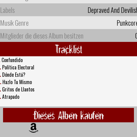
Labels
Depraved And Devilis
Musik Genre
Punkcor
Mitglieder die dieses Album besitzen
Tracklist
.
Confundido
.
Política Electoral
.
Dónde Está?
.
Hazlo Tu Mismo
.
Gritos de Llantos
.
Atrapado
Dieses Alben kaufen