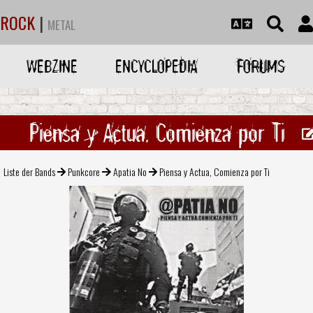
ROCK
|
METAL
WEBZINE
ENCYCLOPEDIA
FORUMS
Piensa y Actua, Comienza por Ti
Liste der Bands
Punkcore
Apatia No
Piensa y Actua, Comienza por Ti