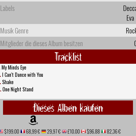
Labels
Decc
Eva
Musik Genre
Roc
Mitglieder die dieses Album besitzen
Tracklist
.
My Minds Eye
.
I Can't Dance with You
.
Shake
.
One Night Stand
Dieses Alben kaufen
$199.00
68,99 €
29,97 €
£10.00
$96.88
82,36 €