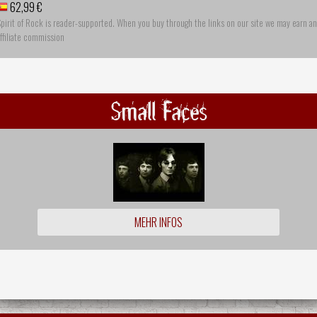
62,99 €
pirit of Rock is reader-supported. When you buy through the links on our site we may earn an
ffiliate commission
Small Faces
MEHR INFOS