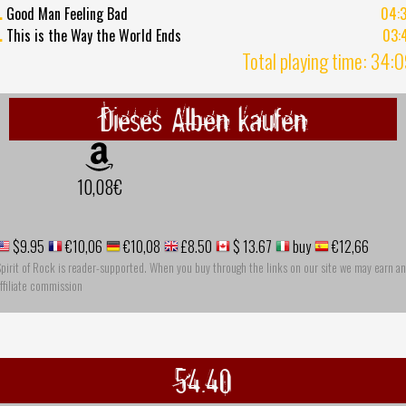
.
Good Man Feeling Bad
04:
.
This is the Way the World Ends
03:
Total playing time: 34:
Dieses Alben kaufen
10,08€
$9.95
€10,06
€10,08
£8.50
$ 13.67
buy
€12,66
pirit of Rock is reader-supported. When you buy through the links on our site we may earn an
ffiliate commission
54.40