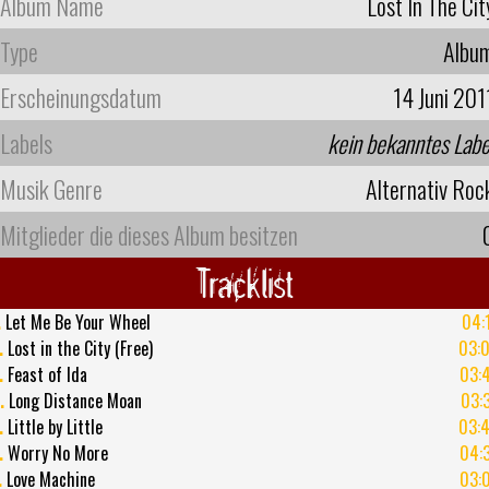
Album Name
Lost In The Cit
Type
Albu
Erscheinungsdatum
14 Juni 201
Labels
kein bekanntes Labe
Musik Genre
Alternativ Roc
Mitglieder die dieses Album besitzen
Tracklist
.
Let Me Be Your Wheel
04:
.
Lost in the City (Free)
03:
.
Feast of Ida
03:
.
Long Distance Moan
03:
.
Little by Little
03:
.
Worry No More
04:
.
Love Machine
03: