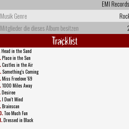
EMI Record
Musik Genre
Roc
Mitglieder die dieses Album besitzen
Tracklist
.
Head in the Sand
.
Place in the Sun
.
Castles in the Air
.
Something's Coming
.
Miss Freelove '69
.
1000 Miles Away
.
Desiree
.
I Don't Mind
.
Brainscan
0.
Too Much Fun
1.
Dressed in Black