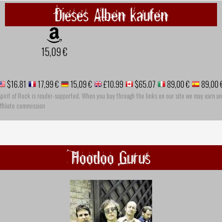
Dieses Alben kaufen
15,09 €
$16.81
17,99 €
15,09 €
£10.99
$65.07
89,00 €
89,00 
pirit of Rock is reader-supported. When you buy through the links on our site we may earn an
ffiliate commission
Hoodoo Gurus