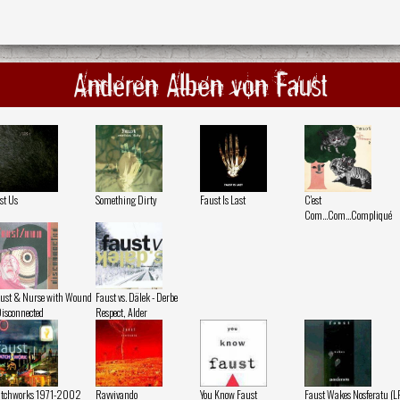
Anderen Alben von Faust
st Us
Something Dirty
Faust Is Last
C'est
Com...Com...Compliqué
ust & Nurse with Wound
Faust vs. Dälek - Derbe
Disconnected
Respect, Alder
atchworks 1971-2002
Ravvivando
You Know Faust
Faust Wakes Nosferatu (L