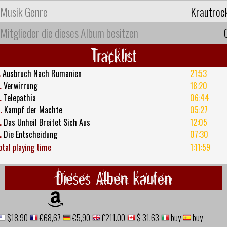
Musik Genre
Krautroc
Mitglieder die dieses Album besitzen
Tracklist
.
Ausbruch Nach Rumanien
21:53
.
Verwirrung
18:20
.
Telepathia
06:44
.
Kampf der Machte
05:27
.
Das Unheil Breitet Sich Aus
12:05
.
Die Entscheidung
07:30
otal playing time
1:11:59
Dieses Alben kaufen
$18.90
€68,67
€5,90
£211.00
$ 31.63
buy
buy