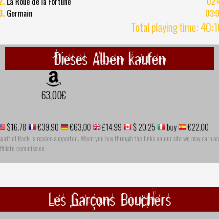
2.
La Roue de la Fortune
02:
3.
Germain
03:
Total playing time: 40:
Dieses Alben kaufen
63,00€
$16.78
€39,90
€63,00
£14.99
$ 20.25
buy
€22,00
pirit of Rock is reader-supported. When you buy through the links on our site we may earn an
ffiliate commission
Les Garçons Bouchers