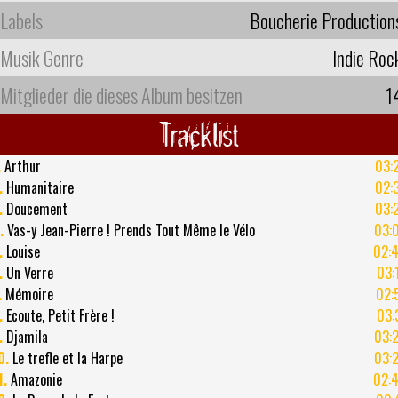
Labels
Boucherie Production
Musik Genre
Indie Roc
Mitglieder die dieses Album besitzen
1
Tracklist
.
Arthur
03:
.
Humanitaire
02:
.
Doucement
03:
.
Vas-y Jean-Pierre ! Prends Tout Même le Vélo
03:
.
Louise
02:
.
Un Verre
03:
.
Mémoire
02:
.
Ecoute, Petit Frère !
03:
.
Djamila
03:
0.
Le trefle et la Harpe
03:
1.
Amazonie
02: