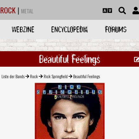
ROCK
|
METAL
WEBZINE
ENCYCLOPEDIA
FORUMS
Beautiful Feelings
Liste der Bands
Rock
Rick Springfield
Beautiful Feelings