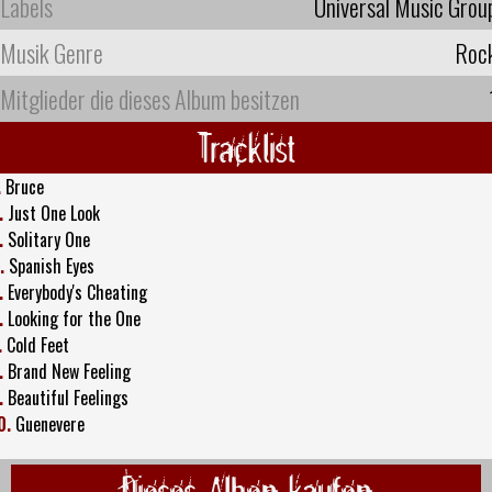
Labels
Universal Music Grou
Musik Genre
Roc
Mitglieder die dieses Album besitzen
Tracklist
.
Bruce
.
Just One Look
.
Solitary One
.
Spanish Eyes
.
Everybody's Cheating
.
Looking for the One
.
Cold Feet
.
Brand New Feeling
.
Beautiful Feelings
0.
Guenevere
Dieses Alben kaufen