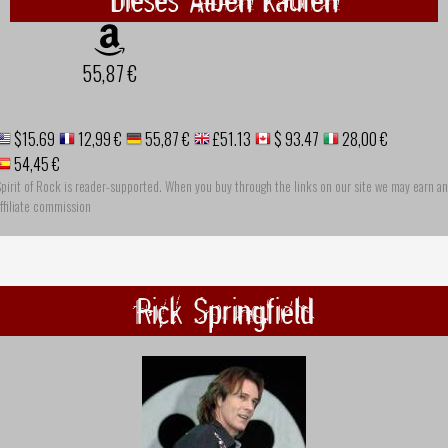
55,87 €
$15.69
12,99 €
55,87 €
£51.13
$ 93.47
28,00 €
54,45 €
pirit of Rock is reader-supported. When you buy through the links on our site we may earn an
ffiliate commission
Rick Springfield