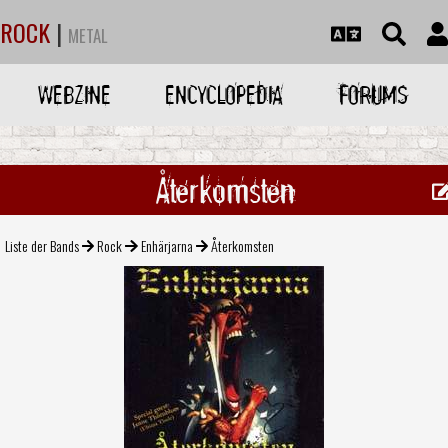
ROCK
|
METAL
WEBZINE
ENCYCLOPEDIA
FORUMS
Återkomsten
Liste der Bands
Rock
Enhärjarna
Återkomsten