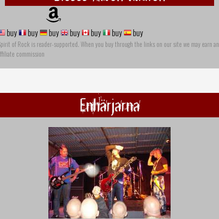
buy
buy
buy
buy
buy
buy
buy
pirit of Rock is reader-supported. When you buy through the links on our site we may earn an
ffiliate commission
Enhärjarna