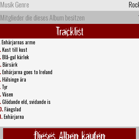
Musik Genre
Roc
Mitglieder die dieses Album besitzen
Tracklist
.
Enhärjarnas arme
.
Kust till kust
.
Blå-gul kärlek
.
Bärsärk
.
Enhärjarna goes to Ireland
.
Hälsinge ära
.
Tyr
.
Väsen
.
Glödande eld, svidande is
0.
Fängslad
1.
Enhärjarna
Dieses Alben kaufen