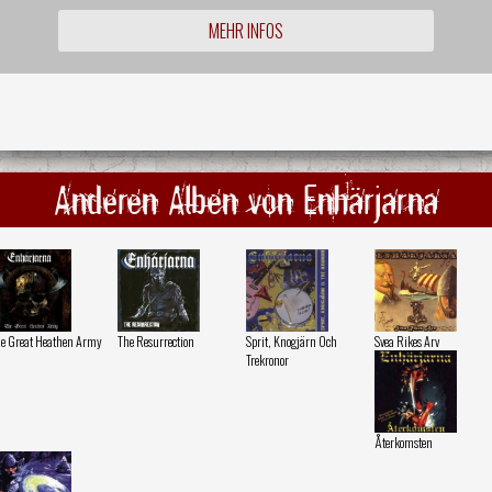
MEHR INFOS
Anderen Alben von Enhärjarna
e Great Heathen Army
The Resurrection
Sprit, Knogjärn Och
Svea Rikes Arv
Trekronor
Återkomsten