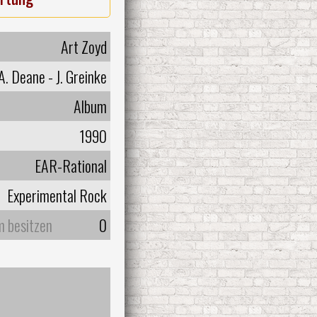
Art Zoyd
.A. Deane - J. Greinke
Album
1990
EAR-Rational
Experimental Rock
m besitzen
0