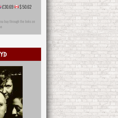
£30.69
$ 50.62
you buy through the links on
on
yd