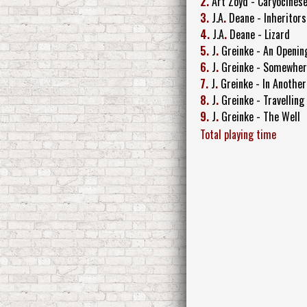
2.
Art Zoyd - Caryocinès
3.
J.A
.
Deane - Inheritors
4.
J.A
.
Deane - Lizard
5.
J
.
Greinke - An Openin
6.
J
.
Greinke - Somewher
7.
J
.
Greinke - In Anothe
8.
J
.
Greinke - Travelling
9.
J
.
Greinke - The Well
Total playing time