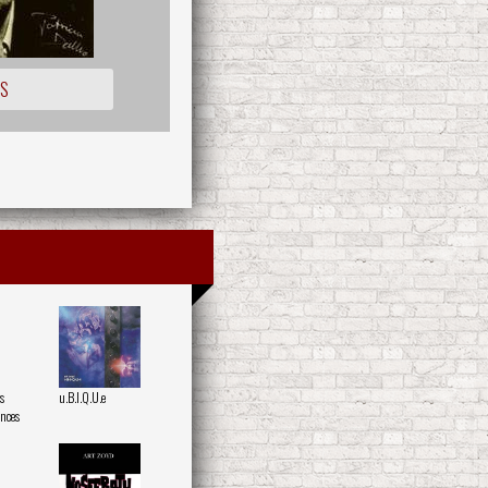
OS
s
u.B.I.Q.U.e
ences