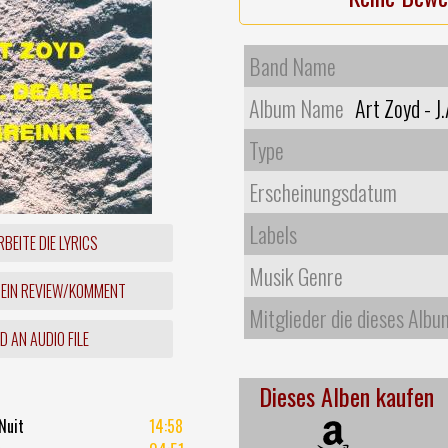
Band Name
Album Name
Art Zoyd - J
Type
Erscheinungsdatum
Labels
BEITE DIE LYRICS
Musik Genre
 EIN REVIEW/KOMMENT
Mitglieder die dieses Albu
 AN AUDIO FILE
Dieses Alben kaufen
Nuit
14:58