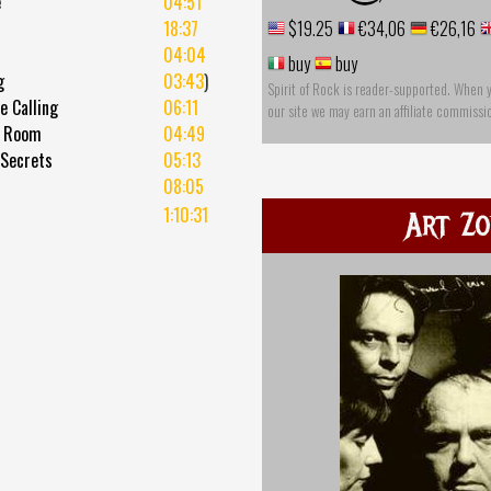
e
04:51
18:37
$19.25
€34,06
€26,16
04:04
buy
buy
g
03:43
)
Spirit of Rock is reader-supported. When 
e Calling
06:11
our site we may earn an affiliate commissi
r Room
04:49
 Secrets
05:13
08:05
1:10:31
Art Zo