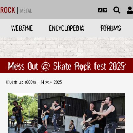
ROCK
|
METAL
WEBZINE
ENCYCLOPEDIA
FORUMS
Mess Out @ Skate Rock fest 2025
照片由 Lucie666摄于 14 六月 2025