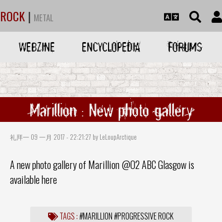
ROCK
|
METAL
WEBZINE
ENCYCLOPEDIA
FORUMS
Marillion : New photo gallery
礼拜一 09 一月 2017 - 22:21:27 by LeLoupArctique
A new photo gallery of
Marillion
@O2 ABC Glasgow is
available
here
TAGS :
#MARILLION
#PROGRESSIVE ROCK