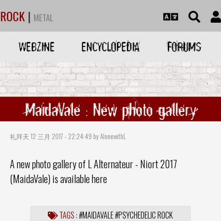
ROCK
|
METAL
WEBZINE
ENCYCLOPEDIA
FORUMS
MaidaVale : New photo gallery
礼拜天 12 三月 2017 - 22:24:49 by AlonewithL
A new photo gallery of L Alternateur - Niort 2017
(MaidaVale) is available
here
TAGS :
#MAIDAVALE
#PSYCHEDELIC ROCK