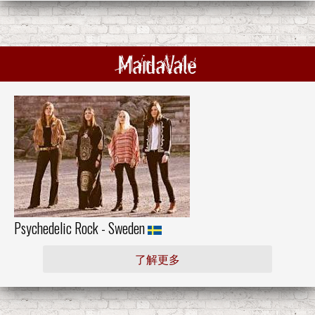
MaidaVale
Psychedelic Rock - Sweden
了解更多