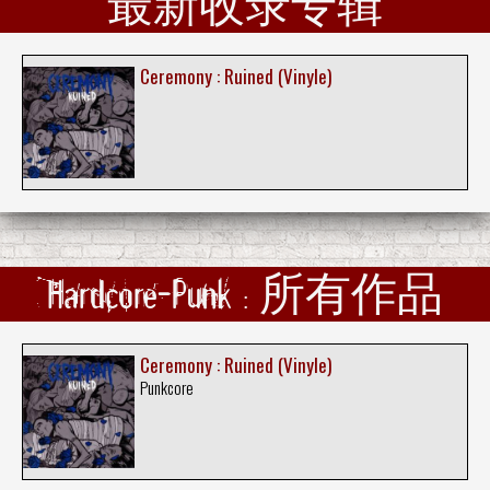
最新收录专辑
Ceremony : Ruined (Vinyle)
Hardcore-Punk : 所有作品
Ceremony : Ruined (Vinyle)
Punkcore