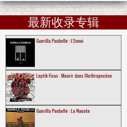
最新收录专辑
Guerilla Poubelle : L'Ennui
Leptik Ficus : Mourir dans l'Anthropocène
Guerilla Poubelle : La Nausée