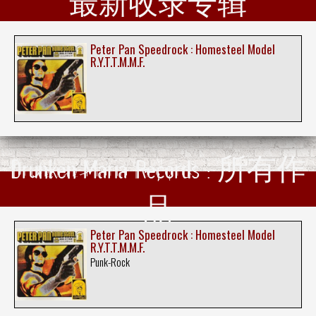
最新收录专辑
Peter Pan Speedrock : Homesteel Model
R.Y.T.T.M.M.F.
Drunken Maria Records : 所有作
品
Peter Pan Speedrock : Homesteel Model
R.Y.T.T.M.M.F.
Punk-Rock