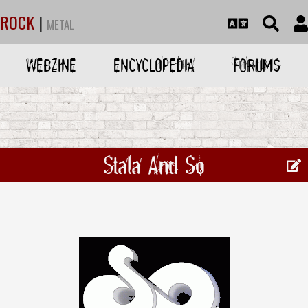
ROCK
|
METAL
WEBZINE
ENCYCLOPEDIA
FORUMS
Stala And So