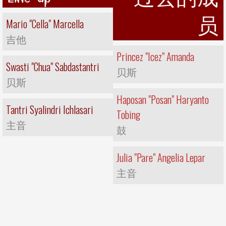
员
Mario "Cella" Marcella
吉他
Princez "Icez" Amanda
Swasti "Chua" Sabdastantri
贝斯
贝斯
Haposan "Posan" Haryanto
Tantri Syalindri Ichlasari
Tobing
主音
鼓
Julia "Pare" Angelia Lepar
主音