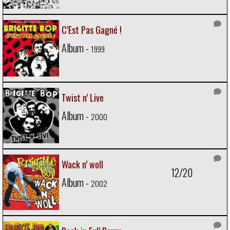
C’Est Pas Gagné !
Album -
1999
Twist n’ Live
Album -
2000
Wack n’ woll
12/20
Album -
2002