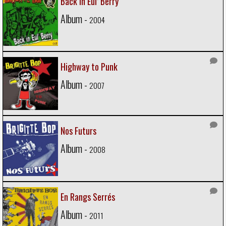
Back in Eul’ Berry
Album -
2004
Highway to Punk
Album -
2007
Nos Futurs
Album -
2008
En Rangs Serrés
Album -
2011