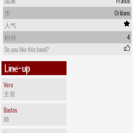
国家
France
市
Orléans
人气
粉丝
4
Do you like this band?
Line-up
Vero
主音
Bastos
鼓