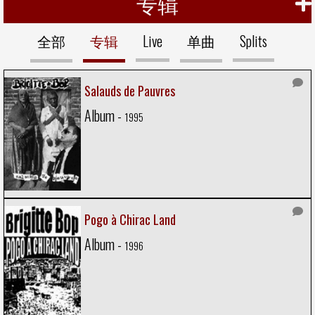
专辑
全部
专辑
Live
单曲
Splits
Salauds de Pauvres
Album -
1995
Pogo à Chirac Land
Album -
1996