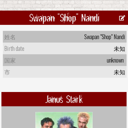
Swapan "Shop" Nandi
姓名
Swapan "Shop" Nandi
Birth date
未知
国家
unknown
市
未知
Janus Stark