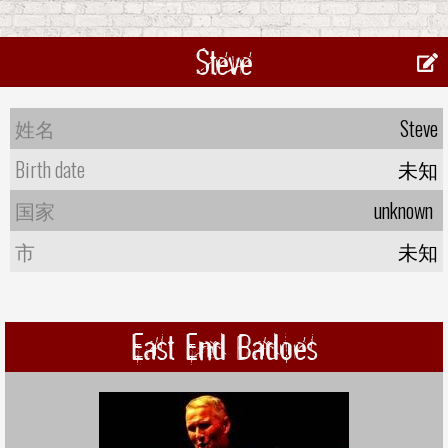
Steve
姓名
Steve
Birth date
未知
国家
unknown
市
未知
East End Badoes