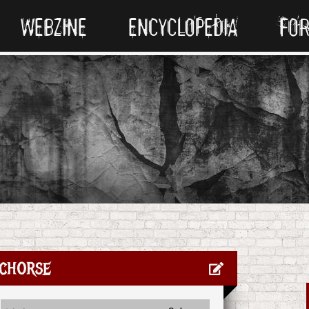
WEBZINE
ENCYCLOPEDIA
FO
chorse