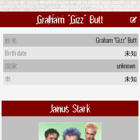
Graham "Gizz" Butt
姓名
Graham "Gizz" Butt
Birth date
未知
国家
unknown
市
未知
Janus Stark