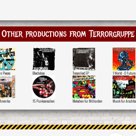
Other productions from Terrorgruppe
in Pieces
Blechdose
Tresenlied EP
1 World - 0 Future
Amerika
15 Punkcerealien
Melodien für Milliarden
Musik für Arschlö