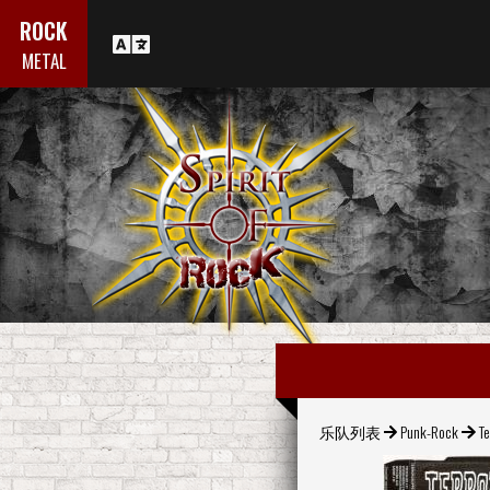
ROCK
METAL
乐队列表
Punk-Rock
Te