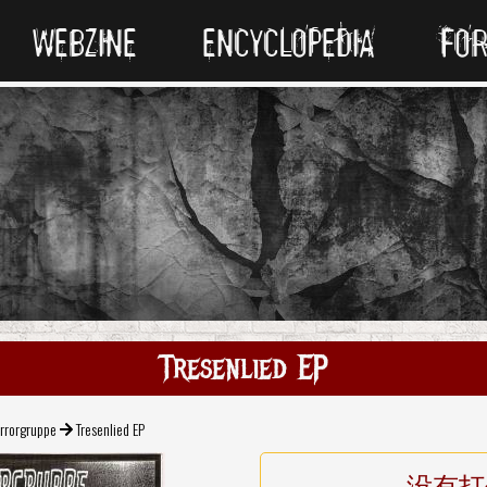
WEBZINE
ENCYCLOPEDIA
FO
Tresenlied EP
rrorgruppe
Tresenlied EP
没有打