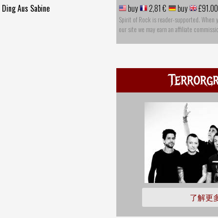
n Ding Aus Sabine
buy
2,81 €
buy
£91.00
Spirit of Rock is reader-supported. When 
our site we may earn an affiliate commissi
Terrorgr
了解更