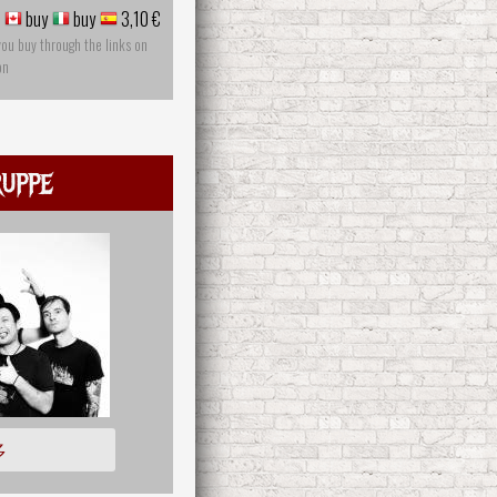
buy
buy
3,10 €
you buy through the links on
on
uppe
多