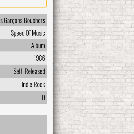
s Garçons Bouchers
Speed Oï Music
Album
1986
Self-Released
Indie Rock
0