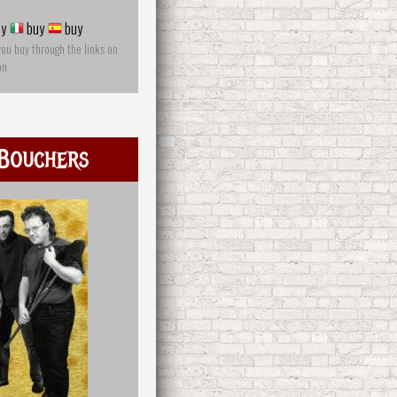
y
buy
buy
you buy through the links on
on
Bouchers