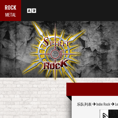
ROCK
METAL
乐队列表
Indie Rock
Le