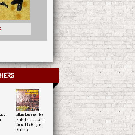
多
hers
e...
Allons Tous Ensemble,
es
Petits et Grands... A un
Concert des Garçons
Bouchers