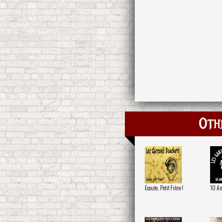
Oth
Ecoute, Petit Frère !
10 An