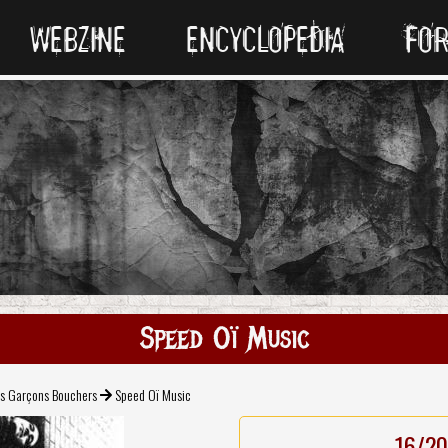
WEBZINE
ENCYCLOPEDIA
FO
Speed Oï Music
s Garçons Bouchers
Speed Oï Music
16/20