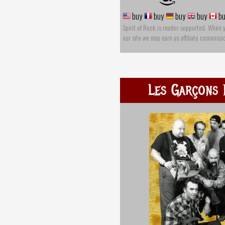
buy
buy
buy
buy
bu
Spirit of Rock is reader-supported. When 
our site we may earn an affiliate commissi
Les Garçons 