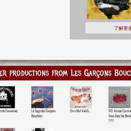
了解更
er productions from Les Garçons Bouc
s de Conneries
La Saga des Garçons
On a Mal Vieilli...
90 :Année Carnivor
Bouchers
Vous Avez les Boul
???