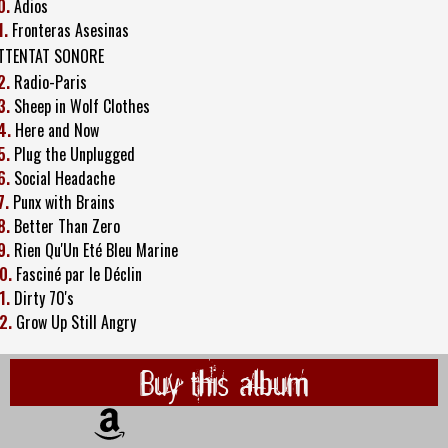
0.
Adios
1.
Fronteras Asesinas
TTENTAT SONORE
2.
Radio-Paris
3.
Sheep in Wolf Clothes
4.
Here and Now
5.
Plug the Unplugged
6.
Social Headache
7.
Punx with Brains
8.
Better Than Zero
9.
Rien Qu'Un Eté Bleu Marine
0.
Fasciné par le Déclin
1.
Dirty 70's
2.
Grow Up Still Angry
Buy this album