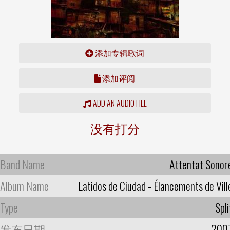
添加专辑歌词
添加评阅
ADD AN AUDIO FILE
没有打分
Band Name
Attentat Sonor
Album Name
Latidos de Ciudad - Élancements de Vill
Type
Spli
发布日期
200