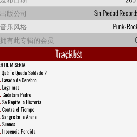
出版公司
Sin Piedad Record
音乐风格
Punk-Roc
拥有此专辑的会员
Tracklist
ERTIL MISERIA
.
Qué Te Queda Soldado ?
.
Lavado de Cerebro
.
Lagrimas
.
Cuéntam Padre
.
Se Repite la Historia
.
Contra el Tiempo
.
Sangre En la Arena
.
Suenos
.
Inocencia Perdida