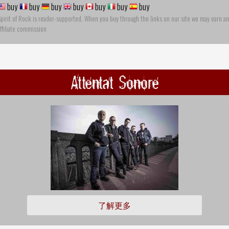
buy
buy
buy
buy
buy
buy
buy
pirit of Rock is reader-supported. When you buy through the links on our site we may earn an
ffiliate commission
Attentat Sonore
了解更多