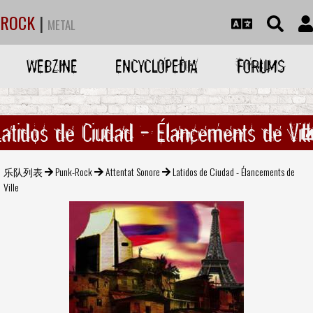
ROCK
|
METAL
WEBZINE
ENCYCLOPEDIA
FORUMS
Latidos de Ciudad - Élancements de Vill
乐队列表
Punk-Rock
Attentat Sonore
Latidos de Ciudad - Élancements de
Ville