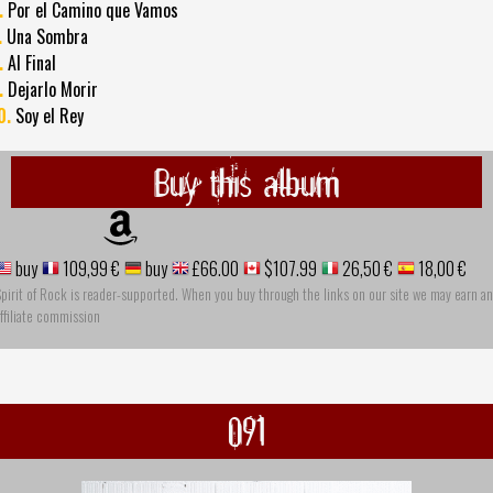
.
Por el Camino que Vamos
.
Una Sombra
.
Al Final
.
Dejarlo Morir
0.
Soy el Rey
Buy this album
buy
109,99 €
buy
£66.00
$107.99
26,50 €
18,00 €
pirit of Rock is reader-supported. When you buy through the links on our site we may earn an
ffiliate commission
091