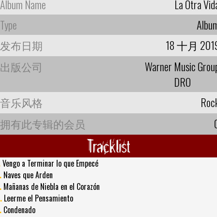
Album Name
La Otra Vid
Type
Albu
发布日期
18 十月 201
出版公司
Warner Music Grou
DRO
音乐风格
Roc
拥有此专辑的会员
Tracklist
.
Vengo a Terminar lo que Empecé
.
Naves que Arden
.
Mañanas de Niebla en el Corazón
.
Leerme el Pensamiento
.
Condenado