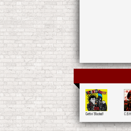
Gettin' Blasted!
C.B.H