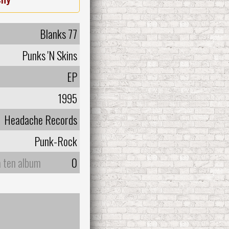
Blanks 77
Punks 'N Skins
EP
1995
Headache Records
Punk-Rock
a ten album
0