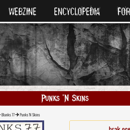
WEBZINE
ENCYCLOPEDIA
FO
Punks 'N Skins
Blanks 77
Punks 'N Skins
brak oc