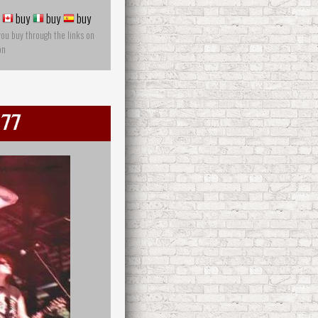
buy
buy
buy
you buy through the links on
on
 77