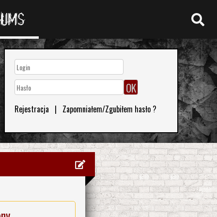
RUMS
Rejestracja
|
Zapomniałem/Zgubiłem hasło ?
eny