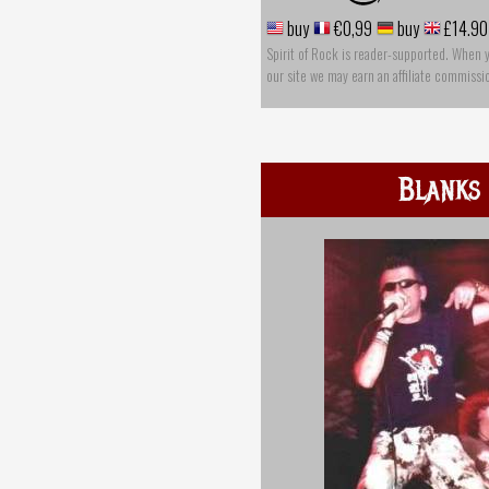
buy
€0,99
buy
£14.90
Spirit of Rock is reader-supported. When 
our site we may earn an affiliate commissi
Blanks