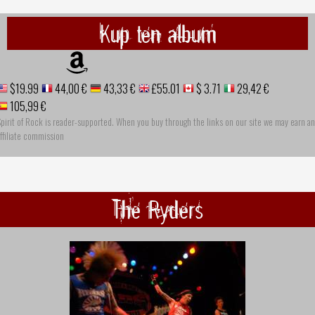
Kup ten album
$19.99
44,00 €
43,33 €
£55.01
$ 3.71
29,42 €
105,99 €
pirit of Rock is reader-supported. When you buy through the links on our site we may earn an
ffiliate commission
The Ryders