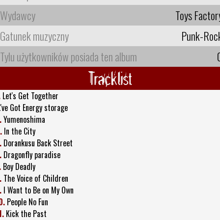
Wydawcy
Toys Factor
Gatunek muzyczny
Punk-Roc
Tylu użytkowników posiada ten album
Tracklist
.
Let's Get Together
.'ve Got Energy storage
.
Yumenoshima
.
In the City
.
Dorankusu Back Street
.
Dragonfly paradise
.
Boy Deadly
.
The Voice of Children
.
I Want to Be on My Own
0.
People No Fun
1.
Kick the Past