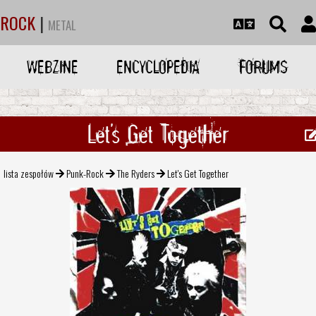
ROCK
|
METAL
WEBZINE
ENCYCLOPEDIA
FORUMS
Let's Get Together
lista zespołów
Punk-Rock
The Ryders
Let's Get Together