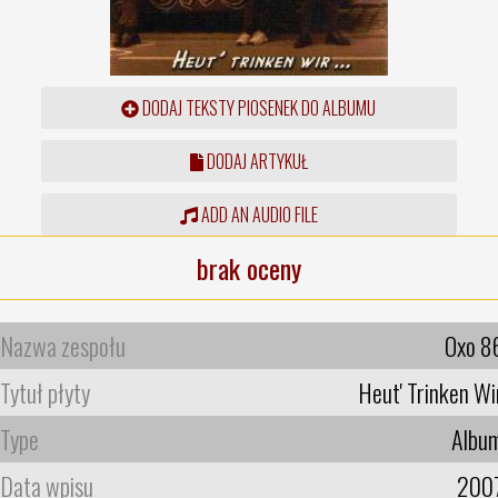
DODAJ TEKSTY PIOSENEK DO ALBUMU
DODAJ ARTYKUŁ
ADD AN AUDIO FILE
brak oceny
Nazwa zespołu
Oxo 8
Tytuł płyty
Heut' Trinken Wi
Type
Albu
Data wpisu
200