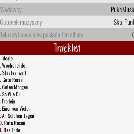
Wydawcy
PukeMusi
Gatunek muzyczny
Ska-Pun
Tylu użytkowników posiada ten album
Tracklist
.
Ideale
.
Wochenende
.
Staatsanwalt
.
Gute Reise
.
Guten Morgen
.
So Wie Du
.
Frollein
.
Einer von Vielen
.
An Solchen Tagen
0.
Rote Rosen
1.
Das Ende