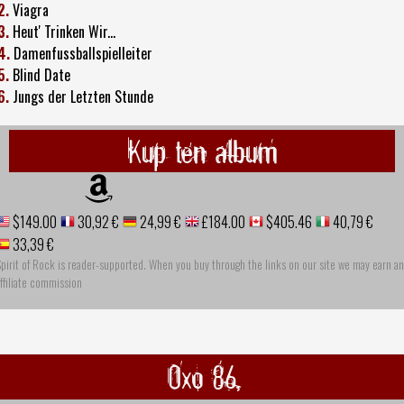
2.
Viagra
3.
Heut' Trinken Wir...
4.
Damenfussballspielleiter
5.
Blind Date
6.
Jungs der Letzten Stunde
Kup ten album
$149.00
30,92 €
24,99 €
£184.00
$405.46
40,79 €
33,39 €
pirit of Rock is reader-supported. When you buy through the links on our site we may earn an
ffiliate commission
Oxo 86