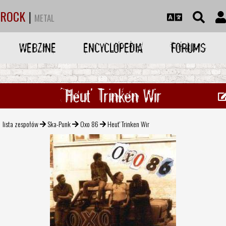
ROCK
|
METAL
WEBZINE
ENCYCLOPEDIA
FORUMS
Heut' Trinken Wir
lista zespołów
Ska-Punk
Oxo 86
Heut' Trinken Wir