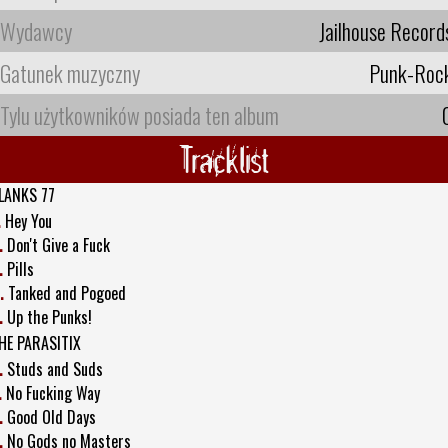
Wydawcy
Jailhouse Record
Gatunek muzyczny
Punk-Roc
Tylu użytkowników posiada ten album
Tracklist
LANKS 77
.
Hey You
.
Don't Give a Fuck
.
Pills
.
Tanked and Pogoed
.
Up the Punks!
HE PARASITIX
.
Studs and Suds
.
No Fucking Way
.
Good Old Days
.
No Gods no Masters