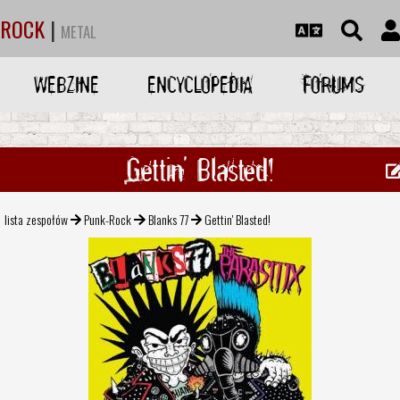
ROCK
|
METAL
WEBZINE
ENCYCLOPEDIA
FORUMS
Gettin' Blasted!
lista zespołów
Punk-Rock
Blanks 77
Gettin' Blasted!