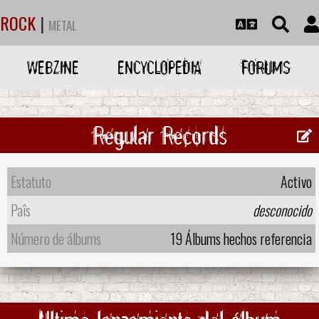
ROCK
|
METAL
WEBZINE
ENCYCLOPEDIA
FORUMS
Regular Records
Estatuto
Activo
Paîs
desconocido
Número de álbums
19 Álbums hechos referencia