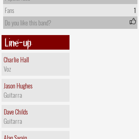
Fans
1
Do you like this band?
Line-up
Charlie Hall
Voz
Jason Hughes
Guitarra
Dave Childs
Guitarra
Alan Swain