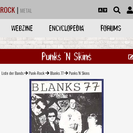
ROCK
|
METAL
WEBZINE
ENCYCLOPEDIA
FORUMS
Punks 'N Skins
Liste der Bands
Punk-Rock
Blanks 77
Punks 'N Skins