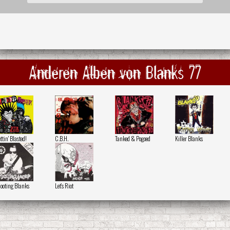
Anderen Alben von Blanks 77
ttin' Blasted!
C.B.H.
Tanked & Pogoed
Killer Blanks
ooting Blanks
Let's Riot