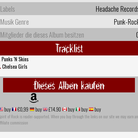
Labels
Headache Record
Musik Genre
Punk-Roc
Mitglieder die dieses Album besitzen
Tracklist
.
Punks 'N Skins
.
Chelsea Girls
Dieses Alben kaufen
buy
€0,99
buy
£14.90
buy
buy
buy
pirit of Rock is reader-supported. When you buy through the links on our site we may earn an
ffiliate commission