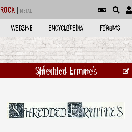
ROCK
|
METAL
WEBZINE
ENCYCLOPEDIA
FORUMS
Shredded Ermine's