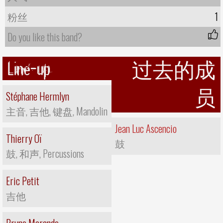
粉丝
1
Do you like this band?
Line-up
过去的成
员
Stéphane Hermlyn
主音, 吉他, 键盘, Mandolin
Jean Luc Ascencio
Thierry Oï
鼓
鼓, 和声, Percussions
Eric Petit
吉他
Bruno Marande