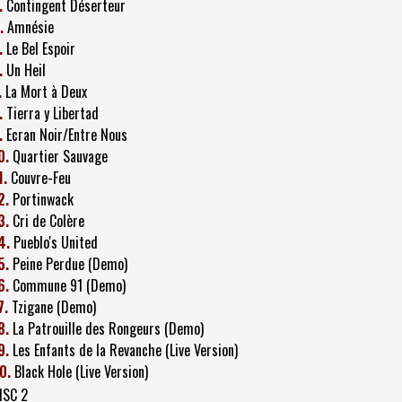
.
Contingent Déserteur
.
Amnésie
.
Le Bel Espoir
.
Un Heil
.
La Mort à Deux
.
Tierra y Libertad
.
Ecran Noir/Entre Nous
0.
Quartier Sauvage
1.
Couvre-Feu
2.
Portinwack
3.
Cri de Colère
4.
Pueblo's United
5.
Peine Perdue (Demo)
6.
Commune 91 (Demo)
7.
Tzigane (Demo)
8.
La Patrouille des Rongeurs (Demo)
9.
Les Enfants de la Revanche (Live Version)
0.
Black Hole (Live Version)
ISC 2