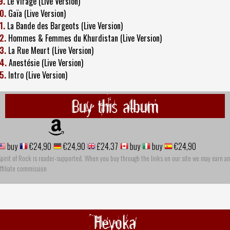
9.
Le Virage (Live Version)
0.
Gaïa (Live Version)
1.
La Bande des Bargeots (Live Version)
2.
Hommes & Femmes du Khurdistan (Live Version)
3.
La Rue Meurt (Live Version)
4.
Anestésie (Live Version)
5.
Intro (Live Version)
Buy this album
buy
€24,90
€24,90
£24.37
buy
buy
€24,90
pirit of Rock is reader-supported. When you buy through the links on our site we may earn an
ffiliate commission
Heyoka