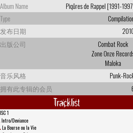
Album Name
Piqûres de Rappel [1991-1997
Type
Compilatio
发布日期
201
出版公司
Combat Rock
Zone Onze Record
Maloka
音乐风格
Punk-Roc
拥有此专辑的会员
Tracklist
ISC 1
.
Intro/Deviance
.
La Bourse ou la Vie